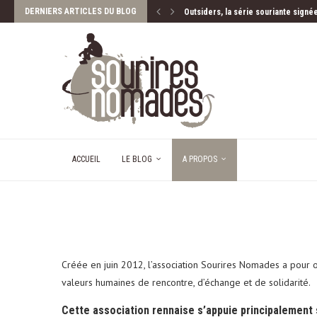
DERNIERS ARTICLES DU BLOG
Outsiders, la série souriante signé
Marius et son Karoo Saloon sur la 
Lac d’Annecy, le Grand Bleu vu d’en
Guide PETAOUCHNOK : La Bretagne 
ACCUEIL
LE BLOG
A PROPOS
Créée en juin 2012, l’association Sourires Nomades a pour 
valeurs humaines de rencontre, d’échange et de solidarité.
Cette
association rennaise s’appuie principalement