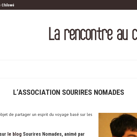
e Chilowé
Route 62
 haut
entre les lignes
L’ASSOCIATION SOURIRES NOMADES
objet de partager un esprit du voyage basé sur les
 sur
le blog
Sourires Nomades, animé par