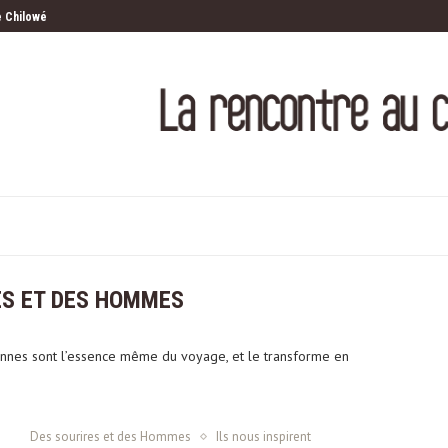
Route 62
 haut
entre les lignes
ES ET DES HOMMES
onnes sont l’essence même du voyage, et le transforme en
Des sourires et des Hommes
Ils nous inspirent