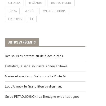
SRI LANKA
THAÏLANDE
TOUR DU MONDE
TUPIZA
VENDÉE
WALLIS ET FUTUNA
ÉTATS-UNIS
ÎLE
ARTICLES RÉCENTS
Des sourires bretons au-delà des clichés
Outsiders, la série souriante signée Chilowé
Marius et son Karoo Saloon sur la Route 62
Lac d’Annecy, le Grand Bleu vu d’en haut
Guide PETAOUCHNOK : La Bretagne entre les lignes