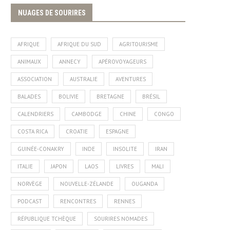
NUAGES DE SOURIRES
AFRIQUE
AFRIQUE DU SUD
AGRITOURISME
ANIMAUX
ANNECY
APÉROVOYAGEURS
ASSOCIATION
AUSTRALIE
AVENTURES
BALADES
BOLIVIE
BRETAGNE
BRÉSIL
CALENDRIERS
CAMBODGE
CHINE
CONGO
COSTA RICA
CROATIE
ESPAGNE
GUINÉE-CONAKRY
INDE
INSOLITE
IRAN
ITALIE
JAPON
LAOS
LIVRES
MALI
NORVÈGE
NOUVELLE-ZÉLANDE
OUGANDA
PODCAST
RENCONTRES
RENNES
RÉPUBLIQUE TCHÈQUE
SOURIRES NOMADES