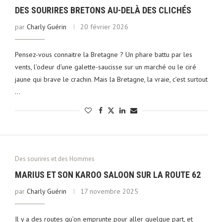
DES SOURIRES BRETONS AU-DELÀ DES CLICHÉS
par
Charly Guérin
20 février 2026
Pensez-vous connaitre la Bretagne ? Un phare battu par les
vents, l’odeur d’une galette-saucisse sur un marché ou le ciré
jaune qui brave le crachin. Mais la Bretagne, la vraie, c’est surtout
…
Des sourires et des Hommes
MARIUS ET SON KAROO SALOON SUR LA ROUTE 62
par
Charly Guérin
17 novembre 2025
Il y a des routes qu’on emprunte pour aller quelque part, et