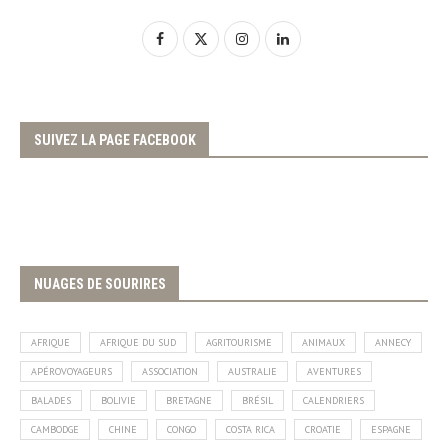
SUIVEZ LA PAGE FACEBOOK
NUAGES DE SOURIRES
AFRIQUE
AFRIQUE DU SUD
AGRITOURISME
ANIMAUX
ANNECY
APÉROVOYAGEURS
ASSOCIATION
AUSTRALIE
AVENTURES
BALADES
BOLIVIE
BRETAGNE
BRÉSIL
CALENDRIERS
CAMBODGE
CHINE
CONGO
COSTA RICA
CROATIE
ESPAGNE