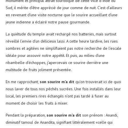
monument et principal attrait touristique de cette ville d’Inde du
Sud, il mérite d’être apprécié de jour comme de nuit. C’est d’ailleurs
en revenant d’une visite nocturne que le sourire accueillant d’une
jeune indienne a éclairé notre pause gourmande.
La quiétude du temple avait rechargé nos batteries, mais surtout
réveillé l’envie d’un délicieux lassi. A cette heure tardive, les rues
sombres et agitées ne simplifiaient pas notre recherche de l’escale
idéale pour assouvir notre appétit. Et puis, au milieu d’une
ribambelle d’échoppes, j’apercevais ce sourire derrière une
multitude de fruits joliment présentée.
En me rapprochant,
son sourire m’a dit
qu’on trouverait ici de quoi
nous laver de tous nos péchés sucrées. Une fois installés dans leur
local, les premiers rires échangés n’ont pas tardé à fuser au
moment de choisir les fruits à mixer.
Pendant la préparation,
son sourire m’a dit
son prénom : Anandi,
diminutif tamoul de Anandita, signifiant littéralement «celle qui