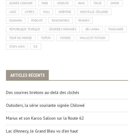
GUINÉE-CONAKRY
INDE
INSOLITE
IRAN
ITALIE
JAPON
LAOS
LIVRES
MALI
NORVÈGE
NOUVELLE-ZÉLANDE
OUGANDA
PODCAST
RENCONTRES
RENNES
RÉPUBLIQUE TCHÈQUE
SOURIRES NOMADES
SRI LANKA
THAÏLANDE
TOUR DU MONDE
TUPIZA
VENDÉE
WALLIS ET FUTUNA
ÉTATS-UNIS
ÎLE
ARTICLES RÉCENTS
Des sourires bretons au-delà des clichés
Outsiders, la série souriante signée Chilowé
Marius et son Karoo Saloon sur la Route 62
Lac d’Annecy, le Grand Bleu vu d’en haut