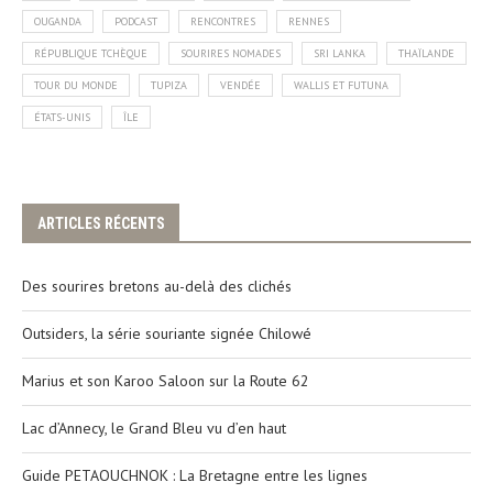
OUGANDA
PODCAST
RENCONTRES
RENNES
RÉPUBLIQUE TCHÈQUE
SOURIRES NOMADES
SRI LANKA
THAÏLANDE
TOUR DU MONDE
TUPIZA
VENDÉE
WALLIS ET FUTUNA
ÉTATS-UNIS
ÎLE
ARTICLES RÉCENTS
Des sourires bretons au-delà des clichés
Outsiders, la série souriante signée Chilowé
Marius et son Karoo Saloon sur la Route 62
Lac d’Annecy, le Grand Bleu vu d’en haut
Guide PETAOUCHNOK : La Bretagne entre les lignes