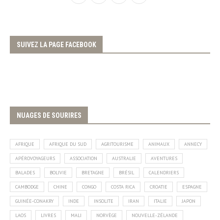
SUIVEZ LA PAGE FACEBOOK
NUAGES DE SOURIRES
AFRIQUE
AFRIQUE DU SUD
AGRITOURISME
ANIMAUX
ANNECY
APÉROVOYAGEURS
ASSOCIATION
AUSTRALIE
AVENTURES
BALADES
BOLIVIE
BRETAGNE
BRÉSIL
CALENDRIERS
CAMBODGE
CHINE
CONGO
COSTA RICA
CROATIE
ESPAGNE
GUINÉE-CONAKRY
INDE
INSOLITE
IRAN
ITALIE
JAPON
LAOS
LIVRES
MALI
NORVÈGE
NOUVELLE-ZÉLANDE