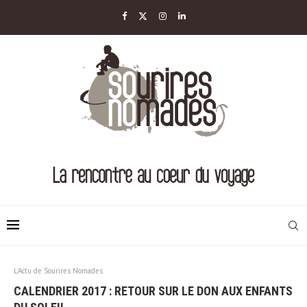
L'Actu de Sourires Nomades
CALENDRIER 2017 : RETOUR SUR LE DON AUX ENFANTS