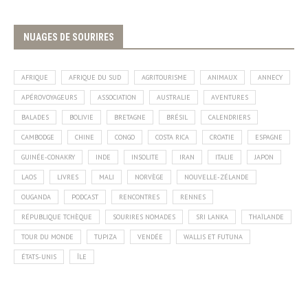
NUAGES DE SOURIRES
AFRIQUE
AFRIQUE DU SUD
AGRITOURISME
ANIMAUX
ANNECY
APÉROVOYAGEURS
ASSOCIATION
AUSTRALIE
AVENTURES
BALADES
BOLIVIE
BRETAGNE
BRÉSIL
CALENDRIERS
CAMBODGE
CHINE
CONGO
COSTA RICA
CROATIE
ESPAGNE
GUINÉE-CONAKRY
INDE
INSOLITE
IRAN
ITALIE
JAPON
LAOS
LIVRES
MALI
NORVÈGE
NOUVELLE-ZÉLANDE
OUGANDA
PODCAST
RENCONTRES
RENNES
RÉPUBLIQUE TCHÈQUE
SOURIRES NOMADES
SRI LANKA
THAÏLANDE
TOUR DU MONDE
TUPIZA
VENDÉE
WALLIS ET FUTUNA
ÉTATS-UNIS
ÎLE