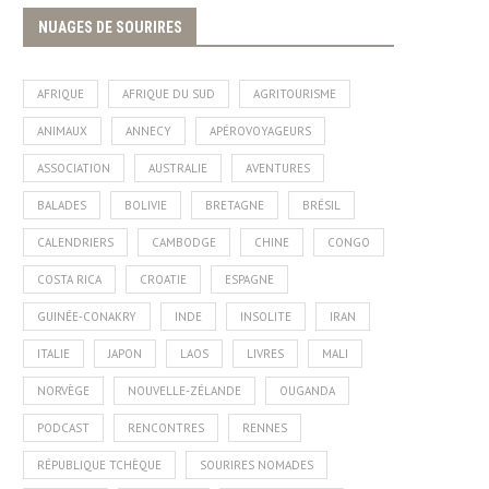
NUAGES DE SOURIRES
AFRIQUE
AFRIQUE DU SUD
AGRITOURISME
ANIMAUX
ANNECY
APÉROVOYAGEURS
ASSOCIATION
AUSTRALIE
AVENTURES
BALADES
BOLIVIE
BRETAGNE
BRÉSIL
CALENDRIERS
CAMBODGE
CHINE
CONGO
COSTA RICA
CROATIE
ESPAGNE
GUINÉE-CONAKRY
INDE
INSOLITE
IRAN
ITALIE
JAPON
LAOS
LIVRES
MALI
NORVÈGE
NOUVELLE-ZÉLANDE
OUGANDA
PODCAST
RENCONTRES
RENNES
RÉPUBLIQUE TCHÈQUE
SOURIRES NOMADES