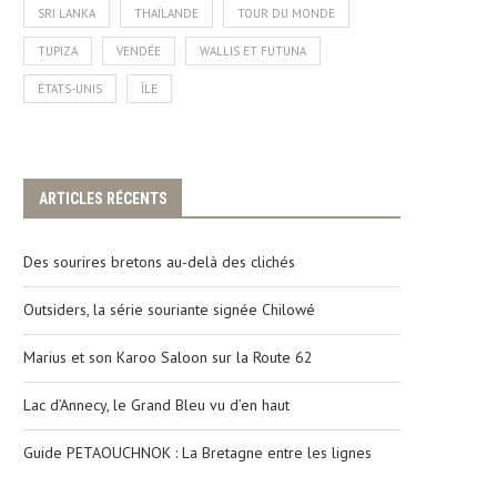
SRI LANKA
THAÏLANDE
TOUR DU MONDE
TUPIZA
VENDÉE
WALLIS ET FUTUNA
ÉTATS-UNIS
ÎLE
ARTICLES RÉCENTS
Des sourires bretons au-delà des clichés
Outsiders, la série souriante signée Chilowé
Marius et son Karoo Saloon sur la Route 62
Lac d’Annecy, le Grand Bleu vu d’en haut
Guide PETAOUCHNOK : La Bretagne entre les lignes