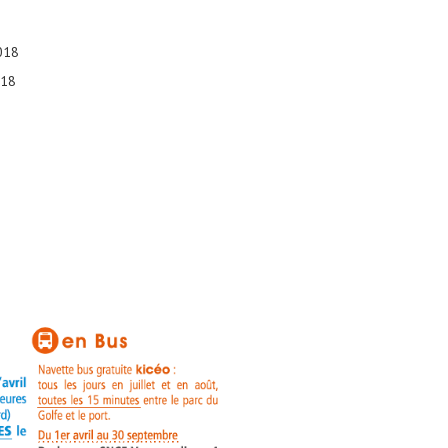
018
018