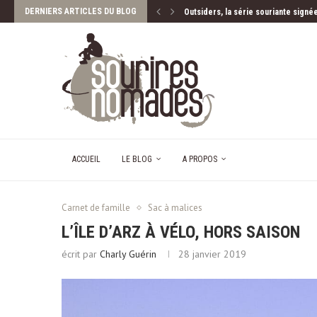
DERNIERS ARTICLES DU BLOG
Marius et son Karoo Saloon sur la 
Lac d’Annecy, le Grand Bleu vu d’en
Guide PETAOUCHNOK : La Bretagne 
ACCUEIL
LE BLOG
A PROPOS
Carnet de famille
Sac à malices
L’ÎLE D’ARZ À VÉLO, HORS SAISON
écrit par
Charly Guérin
28 janvier 2019