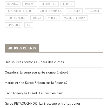
OUGANDA
PODCAST
RENCONTRES
RENNES
RÉPUBLIQUE TCHÈQUE
SOURIRES NOMADES
SRI LANKA
THAÏLANDE
TOUR DU MONDE
TUPIZA
VENDÉE
WALLIS ET FUTUNA
ÉTATS-UNIS
ÎLE
ARTICLES RÉCENTS
Des sourires bretons au-delà des clichés
Outsiders, la série souriante signée Chilowé
Marius et son Karoo Saloon sur la Route 62
Lac d’Annecy, le Grand Bleu vu d’en haut
Guide PETAOUCHNOK : La Bretagne entre les lignes