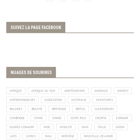
SUIVEZ LA PAGE FACEBOOK
NUAGES DE SOURIRES
AFRIQUE
AFRIQUE DU SUD
AGRITOURISME
ANIMAUX
ANNECY
APÉROVOYAGEURS
ASSOCIATION
AUSTRALIE
AVENTURES
BALADES
BOLIVIE
BRETAGNE
BRÉSIL
CALENDRIERS
CAMBODGE
CHINE
CONGO
COSTA RICA
CROATIE
ESPAGNE
GUINÉE-CONAKRY
INDE
INSOLITE
IRAN
ITALIE
JAPON
LAOS
LIVRES
MALI
NORVÈGE
NOUVELLE-ZÉLANDE