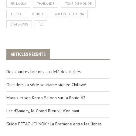
SRI LANKA
THAÏLANDE
TOUR DU MONDE
TUPIZA
VENDÉE
WALLIS ET FUTUNA
ÉTATS-UNIS
ÎLE
ARTICLES RÉCENTS
Des sourires bretons au-delà des clichés
Outsiders, la série souriante signée Chilowé
Marius et son Karoo Saloon sur la Route 62
Lac d’Annecy, le Grand Bleu vu d’en haut
Guide PETAOUCHNOK : La Bretagne entre les lignes