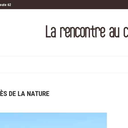
Route 62
 haut
entre les lignes
ÈS DE LA NATURE