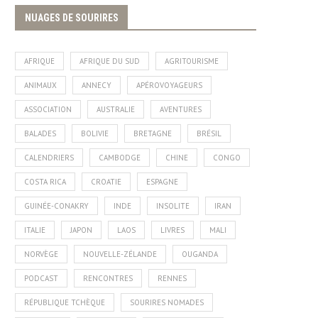
NUAGES DE SOURIRES
AFRIQUE
AFRIQUE DU SUD
AGRITOURISME
ANIMAUX
ANNECY
APÉROVOYAGEURS
ASSOCIATION
AUSTRALIE
AVENTURES
BALADES
BOLIVIE
BRETAGNE
BRÉSIL
CALENDRIERS
CAMBODGE
CHINE
CONGO
COSTA RICA
CROATIE
ESPAGNE
GUINÉE-CONAKRY
INDE
INSOLITE
IRAN
ITALIE
JAPON
LAOS
LIVRES
MALI
NORVÈGE
NOUVELLE-ZÉLANDE
OUGANDA
PODCAST
RENCONTRES
RENNES
RÉPUBLIQUE TCHÈQUE
SOURIRES NOMADES