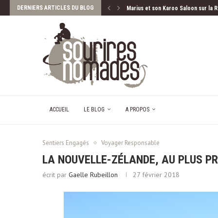
DERNIERS ARTICLES DU BLOG
Marius et son Karoo Saloon sur la 
Lac d’Annecy, le Grand Bleu vu d’en
Guide PETAOUCHNOK : La Bretagne 
ACCUEIL
LE BLOG
A PROPOS
Sentiers Engagés
Voyager Responsable
LA NOUVELLE-ZÉLANDE, AU PLUS PR
écrit par
Gaelle Rubeillon
27 février 2018