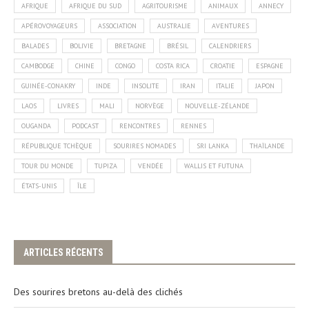
AFRIQUE
AFRIQUE DU SUD
AGRITOURISME
ANIMAUX
ANNECY
APÉROVOYAGEURS
ASSOCIATION
AUSTRALIE
AVENTURES
BALADES
BOLIVIE
BRETAGNE
BRÉSIL
CALENDRIERS
CAMBODGE
CHINE
CONGO
COSTA RICA
CROATIE
ESPAGNE
GUINÉE-CONAKRY
INDE
INSOLITE
IRAN
ITALIE
JAPON
LAOS
LIVRES
MALI
NORVÈGE
NOUVELLE-ZÉLANDE
OUGANDA
PODCAST
RENCONTRES
RENNES
RÉPUBLIQUE TCHÈQUE
SOURIRES NOMADES
SRI LANKA
THAÏLANDE
TOUR DU MONDE
TUPIZA
VENDÉE
WALLIS ET FUTUNA
ÉTATS-UNIS
ÎLE
ARTICLES RÉCENTS
Des sourires bretons au-delà des clichés