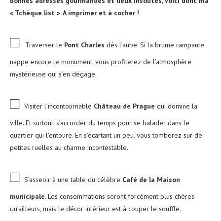
bonnes adresses gourmandes et lieux insolites,
voici donc ma
« Tchèque list ». A imprimer et à cocher !
□
Traverser le
Pont Charles
dès l’aube. Si la brume rampante
nappe encore le monument, vous profiterez de l’atmosphère
mystérieuse qui s’en dégage.
□
Visiter l’incontournable
Château de Prague
qui domine la
ville. Et surtout, s’accorder du temps pour se balader dans le
quartier qui l’entoure. En s’écartant un peu, vous tomberez sur de
petites ruelles au charme incontestable.
□
S’asseoir à une table du célèbre
Café de la Maison
municipale
. Les consommations seront forcément plus chères
qu’ailleurs, mais le décor intérieur est à couper le souffle.