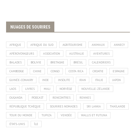
NUAGES DE SOURIRES
AFRIQUE
AFRIQUE DU SUD
AGRITOURISME
ANIMAUX
ANNECY
APÉROVOYAGEURS
ASSOCIATION
AUSTRALIE
AVENTURES
BALADES
BOLIVIE
BRETAGNE
BRÉSIL
CALENDRIERS
CAMBODGE
CHINE
CONGO
COSTA RICA
CROATIE
ESPAGNE
GUINÉE-CONAKRY
INDE
INSOLITE
IRAN
ITALIE
JAPON
LAOS
LIVRES
MALI
NORVÈGE
NOUVELLE-ZÉLANDE
OUGANDA
PODCAST
RENCONTRES
RENNES
RÉPUBLIQUE TCHÈQUE
SOURIRES NOMADES
SRI LANKA
THAÏLANDE
TOUR DU MONDE
TUPIZA
VENDÉE
WALLIS ET FUTUNA
ÉTATS-UNIS
ÎLE