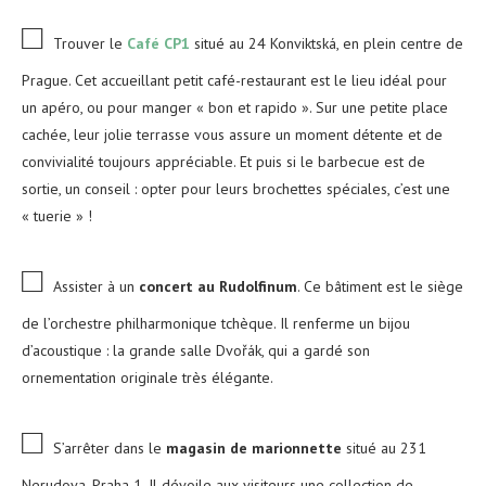
□
Trouver le
Café CP1
situé au 24 Konviktská, en plein centre de
Prague. Cet accueillant petit café-restaurant est le lieu idéal pour
un apéro, ou pour manger « bon et rapido ». Sur une petite place
cachée, leur jolie terrasse vous assure un moment détente et de
convivialité toujours appréciable. Et puis si le barbecue est de
sortie, un conseil : opter pour leurs brochettes spéciales, c’est une
« tuerie » !
□
Assister à un
concert au Rudolfinum
. Ce
bâtiment
est
le siège
de l’orchestre philharmonique tchèque. Il renferme un bijou
d’acoustique : la grande salle Dvořák, qui a gardé son
ornementation originale très élégante.
□
S’arrêter dans le
magasin de marionnette
situé au 231
Nerudova, Praha 1. Il dévoile aux visiteurs une collection de