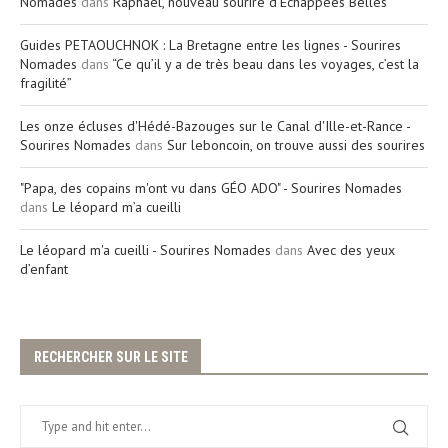
Nomades
dans
Raphaël, nouveau sourire d’Echappées Belles
Guides PETAOUCHNOK : La Bretagne entre les lignes - Sourires
Nomades
dans
“Ce qu’il y a de très beau dans les voyages, c’est la
fragilité”
Les onze écluses d'Hédé-Bazouges sur le Canal d'Ille-et-Rance -
Sourires Nomades
dans
Sur leboncoin, on trouve aussi des sourires
"Papa, des copains m'ont vu dans GÉO ADO" - Sourires Nomades
dans
Le léopard m’a cueilli
Le léopard m'a cueilli - Sourires Nomades
dans
Avec des yeux
d’enfant
RECHERCHER SUR LE SITE