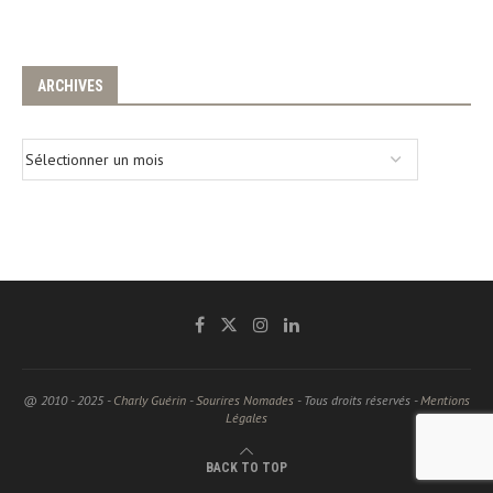
ARCHIVES
@ 2010 - 2025 -
Charly Guérin
-
Sourires Nomades
- Tous droits réservés -
Mentions
Légales
BACK TO TOP